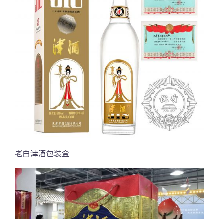
老白津酒包装盒