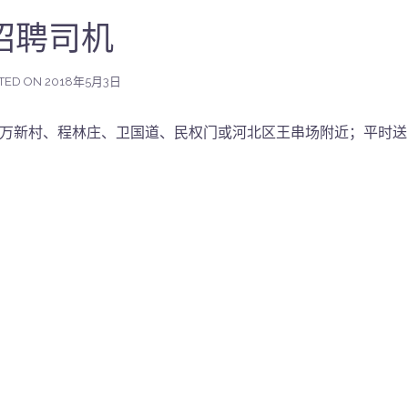
招聘司机
TED ON
2018年5月3日
东万新村、程林庄、卫国道、民权门或河北区王串场附近；平时送