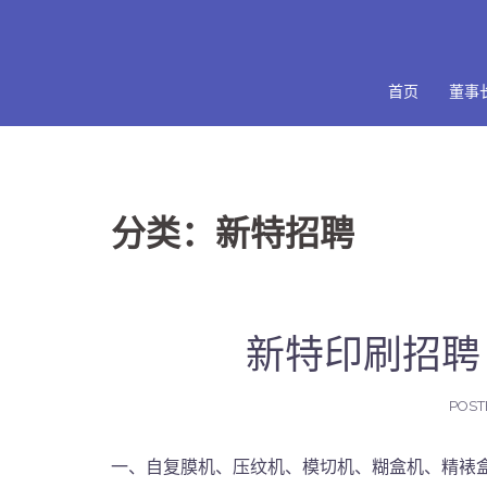
Skip
to
content
首页
董事
分类：新特招聘
新特印刷招聘（
POST
一、自复膜机、压纹机、模切机、糊盒机、精裱盒