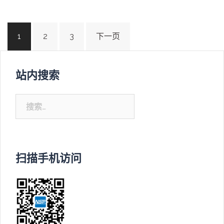
文
1
2
3
下一页
章
导
站内搜索
航
搜
索：
扫描手机访问