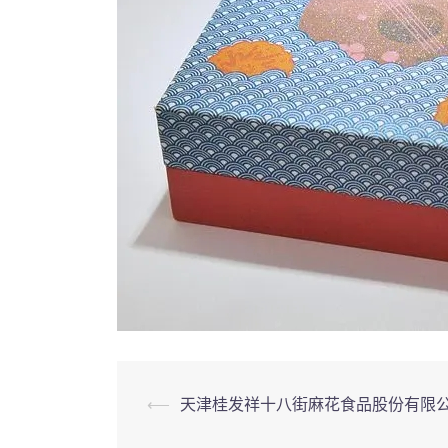
⟵
天津桂发祥十八街麻花食品股份有限
Post