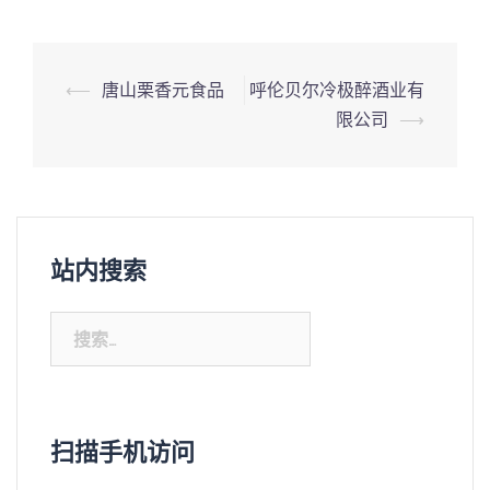
⟵
唐山栗香元食品
呼伦贝尔冷极醉酒业有
Post
限公司
⟶
navigation
站内搜索
搜
索：
扫描手机访问