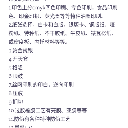
1.印色上分cmyk四色印刷、专色印刷，食品印刷
色、印金印银、荧光墨等等特种油墨印刷。
2.纸张选择，白卡和白版，银版卡、铜版纸、哑
粉纸、特种纸、不干胶纸、牛皮纸、裱瓦楞纸、
或密度板、内托材料等等。
3.烫金烫银
4.开天窗
5.格隆
6.顶鼓
7.丝网印刷的印白，逆向印刷
8.压痕
9.扪切
10.过胶覆膜工艺有亮膜、亚膜等等
11.防伪有各种特种防伪工艺
12.局部UV